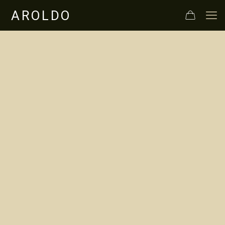
In Maremma
Toscana l'olio extra
vergine d'oliva
Aroldo Bio di
qualità.